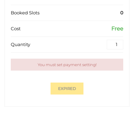
Booked Slots
0
Free
Cost
Quantity
You must set payment setting!
EXPIRED